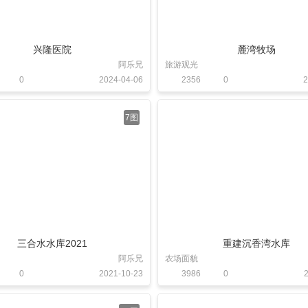
兴隆医院
麓湾牧场
阿乐兄
旅游观光
0
2024-04-06
2356
0
2
7图
三合水水库2021
重建沉香湾水库
阿乐兄
农场面貌
0
2021-10-23
3986
0