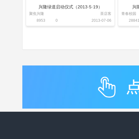
兴隆绿道启动仪式（2013·5·19）
兴
聚焦兴隆
茶店客
青春校园
8953
0
2013-07-06
2884