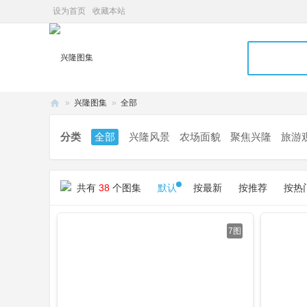
设为首页
收藏本站
»
兴隆图集
»
全部
兴
分类
全部
兴隆风景
农场面貌
聚焦兴隆
旅游
隆
网
共有
38
个图集
默认
按最新
按推荐
按热
7图