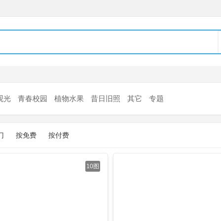
观光
青春校园
植物水果
昔日旧照
其它
专题
门
按免费
按付费
10图