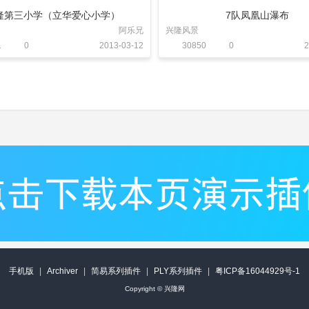
隆第三小学（立华爱心小学）
7队凤凰山瀑布
阿乐兄
兴隆风景
1
0
2013-03-12
30850
0
2
手机版
|
Archiver
|
简易系列插件
|
PLY系列插件
|
粤ICP备16044929号-1
Copyright ©
兴隆网